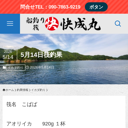
問合せTEL：090-7863-9219
ボタン
2026
5月14日筏釣果
5/14
2026年5月14日
イカダ釣り
ホーム
釣果情報
イカダ釣り
筏名 こばば
アオリイカ 920g １杯