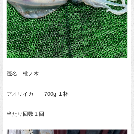
筏名 桃ノ木
アオリイカ 700g １杯
当たり回数１回