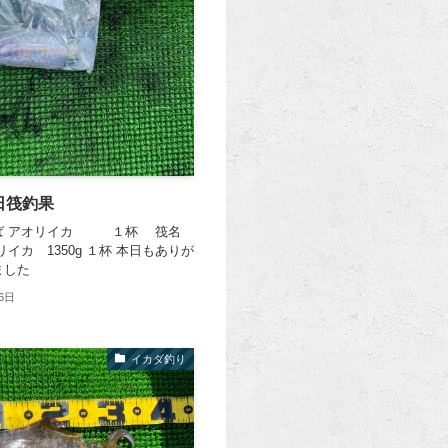
日筏釣果
ばば アオリイカ １杯 筏名
リイカ 1350g １杯 本日もありが
ました
6日
イカダ釣り