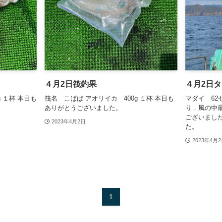
４月2日筏釣果
４月2日
 １杯 本日も
筏名 こばば アオリイカ 400g １杯 本日も
マダイ 62
ありがとうございました。
り，風の中
ございまし
2023年4月2日
た。
2023年4月
1