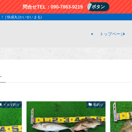
ボタン
問合せTEL：090-7863-9219
| 快成丸(かいせいまる)
トップページ
–
イカダ釣り
船釣り