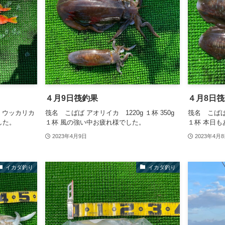
４月9日筏釣果
４月8日
リ，ウッカリカ
筏名 こばば アオリイカ 1220g １杯 350g
筏名 こばば 
した。
１杯 風の強い中お疲れ様でした。
１杯 本日
2023年4月9日
2023年4月
イカダ釣り
イカダ釣り