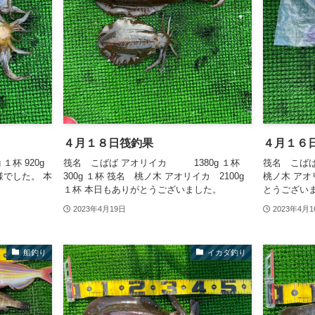
４月１８日筏釣果
４月１６
１杯 920g
筏名 こばば アオリイカ 1380g １杯
筏名 こ
様でした。 本
300g １杯 筏名 桃ノ木 アオリイカ 2100g
桃ノ木 アオ
１杯 本日もありがとうございました。
とうござい
2023年4月19日
2023年4月1
船釣り
イカダ釣り