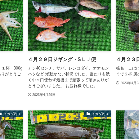
４月２９日ジギング・SＬＪ便
４月２３
 １杯 300g
アジ40センチ、サバ、レンコダイ、オオモン
筏名 こばば 
ありがとうご
ハタなど 潮動かない状況でした。当たりも渋
まで２杯 
く中々口使わず最後まで頑張って頂きありが
2023年4月2
とうございました。 お疲れ様でした。
2023年4月29日
イカダ釣り
イカダ釣り