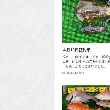
４月19日筏釣果
筏名 こばば アオリイカ 1040g 
１杯 他１杯 雨の降る中お疲れ
日もありがとうございました。
2023年4月19日