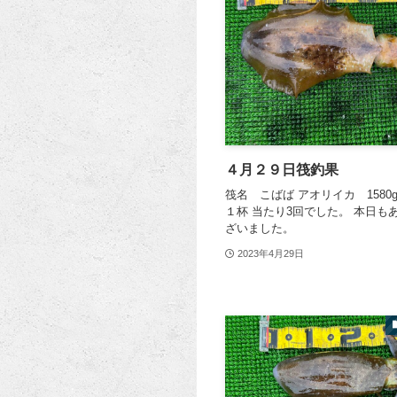
４月２９日筏釣果
筏名 こばば アオリイカ 1580g
１杯 当たり3回でした。 本日も
ざいました。
2023年4月29日