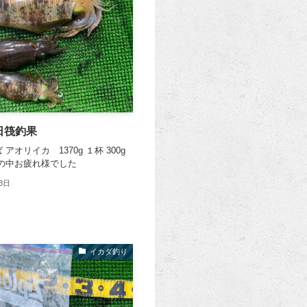
日筏釣果
アオリイカ 1370g １杯 300g
風の中お疲れ様でした
3日
イカダ釣り