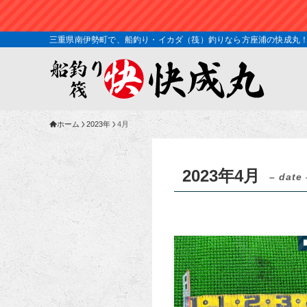
三重県南伊勢町で、船釣り・イカダ（筏）釣りなら方座浦の快成丸！！ 
ホーム
2023年
4月
2023年4月
– date 