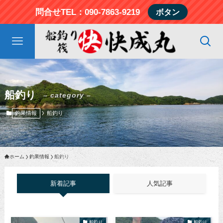
問合せTEL：090-7863-9219
ボタン
船釣り
– category –
釣果情報
船釣り
ホーム
釣果情報
船釣り
新着記事
人気記事
船釣り
船釣り