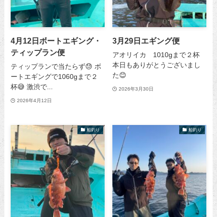
4月12日ボートエギング・
3月29日エギング便
ティップラン便
アオリイカ 1010gまで２杯
本日もありがとうございまし
ティップランで当たらず😓 ボ
た😊
ートエギングで1060gまで２
杯😅 激渋で...
2026年3月30日
2026年4月12日
船釣り
船釣り