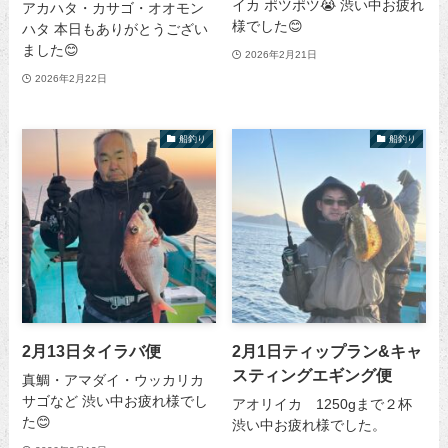
イカ ポツポツ😭 渋い中お疲れ
アカハタ・カサゴ・オオモン
様でした😊
ハタ 本日もありがとうござい
ました😊
2026年2月21日
2026年2月22日
船釣り
船釣り
2月13日タイラバ便
2月1日ティップラン&キャ
スティングエギング便
真鯛・アマダイ・ウッカリカ
サゴなど 渋い中お疲れ様でし
アオリイカ 1250gまで２杯
た😊
渋い中お疲れ様でした。