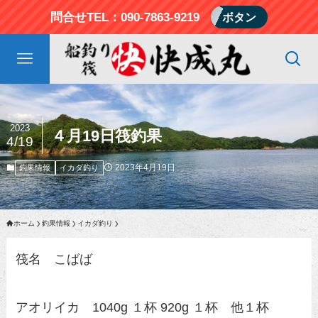
問合せTEL：090-7863-9219
ボタン
2023
４月19日筏釣果
4/19
2023年4月19日
釣果情報
イカダ釣り
ホーム
釣果情報
イカダ釣り
筏名 こばば
アオリイカ 1040g １杯 920g １杯 他１杯