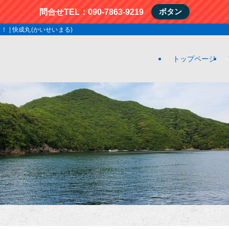
ボタン
問合せTEL：090-7863-9219
| 快成丸(かいせいまる)
トップページ