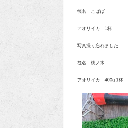
筏名 こばば
アオリイカ 1杯
写真撮り忘れました
筏名 桃ノ木
アオリイカ 400g 1杯