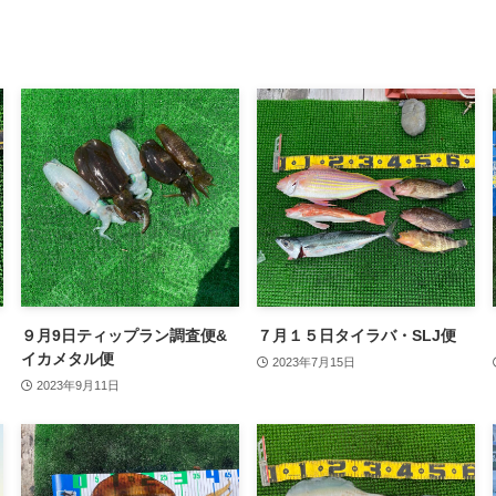
９月9日ティップラン調査便&
７月１５日タイラバ・SLJ便
イカメタル便
2023年7月15日
2023年9月11日