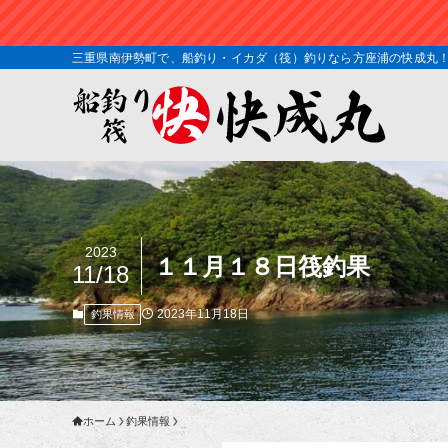
三重県南伊勢町で、船釣り・イカダ（筏）釣りなら方座浦の快成丸！！ 
2023
１１月１８日筏釣果
11/18
2023年11月18日
釣果情報
ホーム
釣果情報