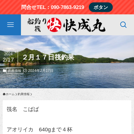
問合せTEL：090-7863-9219
ボタン
2024
２月１７日筏釣果
2/17
2024年2月17日
釣果情報
ホーム
釣果情報
筏名 こばば
アオリイカ 640gまで４杯