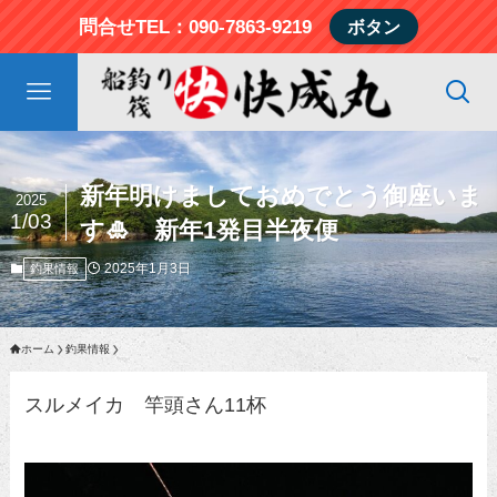
問合せTEL：090-7863-9219
ボタン
新年明けましておめでとう御座いま
2025
1/03
す🎍 新年1発目半夜便
2025年1月3日
釣果情報
ホーム
釣果情報
スルメイカ 竿頭さん11杯