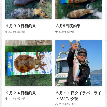
１月３０日筏釣果
３月9日筏釣果
2025年1月31日
2024年3月9日
２月２４日筏釣果
５月１１日タイラバ・ライ
トジギング便
2024年2月24日
2024年5月11日