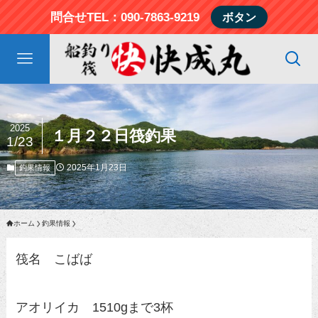
問合せTEL：090-7863-9219
ボタン
2025
１月２２日筏釣果
1/23
2025年1月23日
釣果情報
ホーム
釣果情報
筏名 こばば
アオリイカ 1510gまで3杯