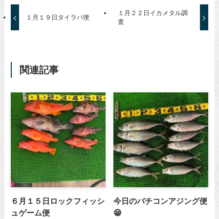
１月２２日イカメタル調
１月１９日タイラバ便
査
関連記事
６月１５日ロックフィッシ
今日のバチコンアジング便
ュゲーム便
😁