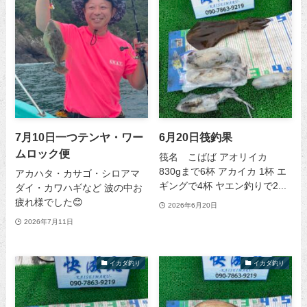
7月10日一つテンヤ・ワー
6月20日筏釣果
ムロック便
筏名 こばば アオリイカ
830gまで6杯 アカイカ 1杯 エ
アカハタ・カサゴ・シロアマ
ギングで4杯 ヤエン釣りで2...
ダイ・カワハギなど 波の中お
疲れ様でした😊
2026年6月20日
2026年7月11日
イカダ釣り
イカダ釣り