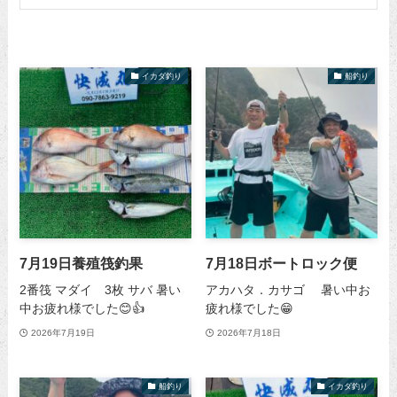
イカダ釣り
船釣り
7月19日養殖筏釣果
7月18日ボートロック便
2番筏 マダイ 3枚 サバ 暑い
アカハタ．カサゴ 暑い中お
中お疲れ様でした😊👍
疲れ様でした😁
2026年7月19日
2026年7月18日
船釣り
イカダ釣り