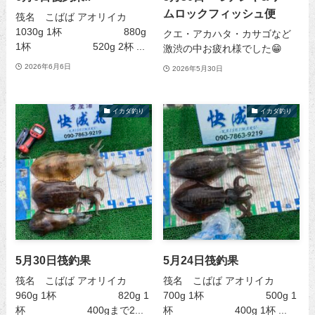
ムロックフィッシュ便
筏名 こばば アオリイカ
1030g 1杯 880g
クエ・アカハタ・カサゴなど
1杯 520g 2杯 ...
激渋の中お疲れ様でした😁
2026年6月6日
2026年5月30日
イカダ釣り
イカダ釣り
5月30日筏釣果
5月24日筏釣果
筏名 こばば アオリイカ
筏名 こばば アオリイカ
960g 1杯 820g 1
700g 1杯 500g 1
杯 400gまで2...
杯 400g 1杯 ...