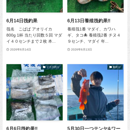
6月14日筏釣果
6月13日養殖筏釣果‼️
筏名 こばば アオリイカ
養殖筏1番 マダイ、カワハ
800g 1杯 当たり回数５回 マダ
ギ、タコ🐙 養殖筏2番 チヌ４
イ４０センチまで２枚 本...
９センチ、マダイ 年...
2026年6月14日
2026年6月13日
イカダ釣り
船釣り
6月6日筏釣果‼️
5月30日一つテンヤ&ワー