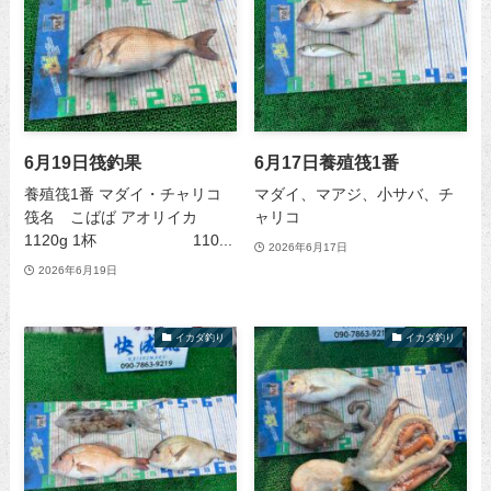
6月19日筏釣果
6月17日養殖筏1番
養殖筏1番 マダイ・チャリコ
マダイ、マアジ、小サバ、チ
筏名 こばば アオリイカ
ャリコ
1120g 1杯 110...
2026年6月17日
2026年6月19日
イカダ釣り
イカダ釣り