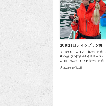
10月11日ティップラン便
今日はお一人様と出船でした😊
600gまで7杯(新子1杯リリース)
杯 雨、波の中お疲れ様でした😊
2025年10月11日