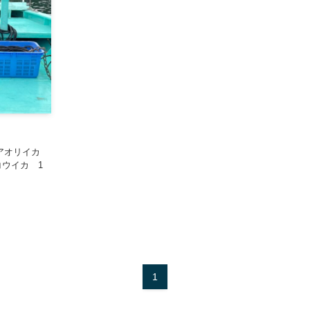
 アオリイカ
 コウイカ 1
1