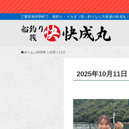
三重県南伊勢町で、船釣り・イカダ（筏）釣りなら方座浦の快成丸！！ 
ホーム
2025年
10月
11日
2025年10月11日